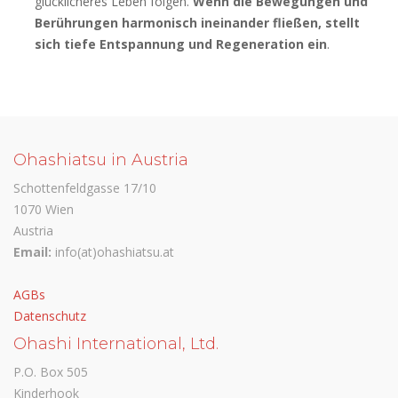
glücklicheres Leben folgen.
Wenn die Bewegungen und
Berührungen harmonisch ineinander fließen, stellt
sich tiefe Entspannung und Regeneration ein
.
Ohashiatsu in Austria
Schottenfeldgasse 17/10
1070 Wien
Austria
Email:
info(at)ohashiatsu.at
AGBs
Datenschutz
Ohashi International, Ltd.
P.O. Box 505
Kinderhook