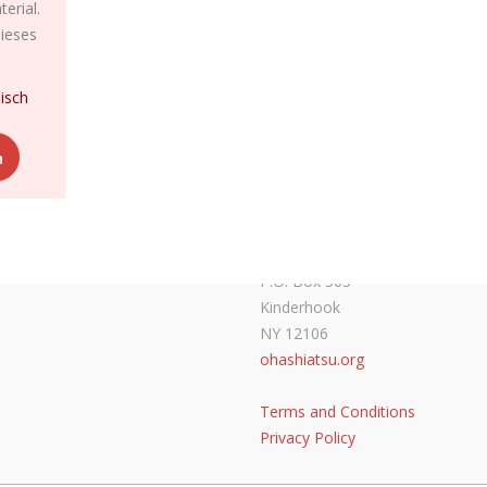
€395.00
erial.
ieses
isch
Dieses
n
Produkt
weist
mehrere
Varianten
Ohashi International, L
auf.
P.O. Box 505
Die
Kinderhook
Optionen
NY 12106
können
ohashiatsu.org
auf
der
Terms and Conditions
Produktseite
Privacy Policy
gewählt
werden