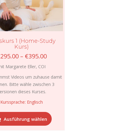
skurs 1 (Home-Study
Kurs)
Preisspanne:
€
295.00
–
€
395.00
€295.00
it Margarete Eller, COI
bis
€395.00
mst Videos um zuhause damit
rnen. Bitte wähle zwischen 3
ersionen dieses Kurses.
Kurssprache: Englisch
Dieses
Ausführung wählen
Produkt
weist
mehrere