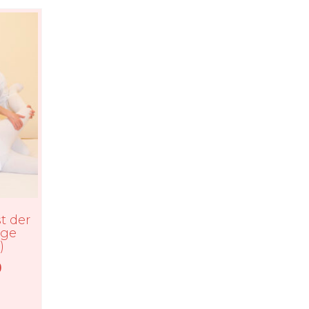
t der
nge
)
Preisspanne:
0
€345.00
bis