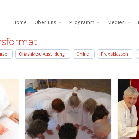
Home
Über uns
Programm
Medien
rsformat
urse
Ohashiatsu Ausbildung
Online
Praxisklassen