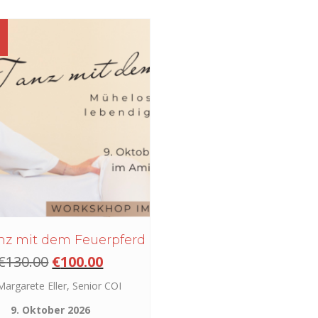
!
nz mit dem Feuerpferd
Ursprünglicher
Aktueller
€
130.00
€
100.00
Preis
Preis
Margarete Eller, Senior COI
war:
ist:
€130.00
€100.00.
9. Oktober 2026