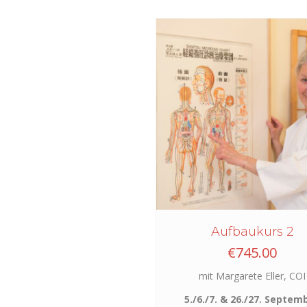
Aufbaukurs 2
€
745.00
mit Margarete Eller, COI
5./6./7. & 26./27. Septem