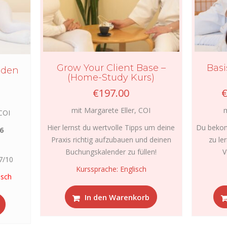
Grow Your Client Base –
Basi
nden
(Home-Study Kurs)
€
197.00
mit Margarete Eller, COI
m
 COI
Hier lernst du wertvolle Tipps um deine
Du bekom
6
Praxis richtig aufzubauen und deinen
zu le
Buchungskalender zu füllen!
V
7/10
Kurssprache: Englisch
isch
In den Warenkorb