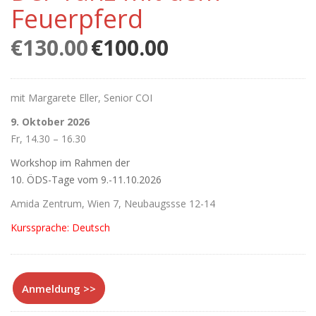
Feuerpferd
€
130.00
Ursprünglicher
€
100.00
Aktueller
Preis
Preis
war:
ist:
€130.00
€100.00.
mit Margarete Eller, Senior COI
9. Oktober 2026
Fr, 14.30 – 16.30
Workshop im Rahmen der
10. ÖDS-Tage vom 9.-11.10.2026
Amida Zentrum, Wien 7, Neubaugssse 12-14
Kurssprache: Deutsch
Anmeldung >>