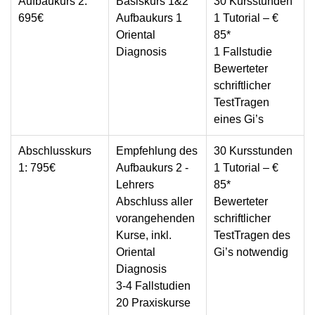
Aufbaukurs 2:
Basiskurs 1&2
30 Kursstunden
695€
Aufbaukurs 1
1 Tutorial – €
Oriental
85*
Diagnosis
1 Fallstudie
Bewerteter
schriftlicher
Test
Tragen
eines Gi’s
Abschlusskurs
Empfehlung des
30 Kursstunden
1: 795€
Aufbaukurs 2 -
1 Tutorial – €
Lehrers
85*
Abschluss aller
Bewerteter
vorangehenden
schriftlicher
Kurse, inkl.
Test
Tragen des
Oriental
Gi’s notwendig
Diagnosis
3-4 Fallstudien
20 Praxiskurse