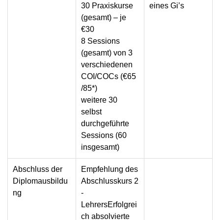
30 Praxiskurse
eines Gi’s
(gesamt) – je
€30
8 Sessions
(gesamt) von 3
verschiedenen
COI/COCs (€65
/85*)
weitere 30
selbst
durchgeführte
Sessions (60
insgesamt)
Abschluss der
Empfehlung des
Diplomausbildu
Abschlusskurs 2
ng
-
Lehrers
Erfolgrei
ch absolvierte