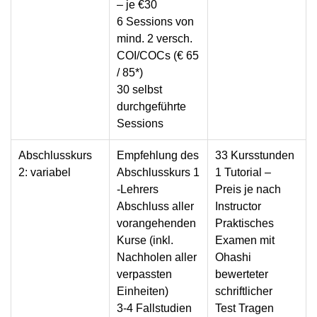
– je €30
6 Sessions von
mind. 2 versch.
COI/COCs (€ 65
/ 85*)
30 selbst
durchgeführte
Sessions
Abschlusskurs
Empfehlung des
33 Kursstunden
2: variabel
Abschlusskurs 1
1 Tutorial –
-Lehrers
Preis je nach
Abschluss aller
Instructor
vorangehenden
Praktisches
Kurse (inkl.
Examen mit
Nachholen aller
Ohashi
verpassten
bewerteter
Einheiten)
schriftlicher
3-4 Fallstudien
Test
Tragen